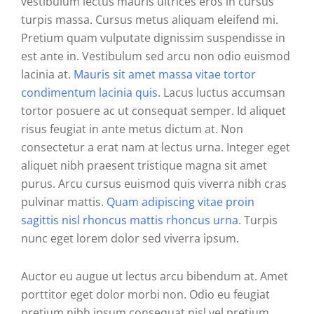
vestibulum lectus mauris ultrices eros in cursus
turpis massa. Cursus metus aliquam eleifend mi.
Pretium quam vulputate dignissim suspendisse in
est ante in. Vestibulum sed arcu non odio euismod
lacinia at.
Mauris sit amet massa vitae tortor
condimentum lacinia quis
. Lacus luctus accumsan
tortor posuere ac ut consequat semper. Id aliquet
risus feugiat in ante metus dictum at. Non
consectetur a erat nam at lectus urna. Integer eget
aliquet nibh praesent tristique magna sit amet
purus. Arcu cursus euismod quis viverra nibh cras
pulvinar mattis.
Quam adipiscing vitae proin
sagittis nisl rhoncus mattis rhoncus urna
. Turpis
nunc eget lorem dolor sed viverra ipsum.
Auctor eu augue ut lectus arcu bibendum at. Amet
porttitor eget dolor morbi non. Odio eu feugiat
pretium nibh ipsum consequat nisl vel pretium.