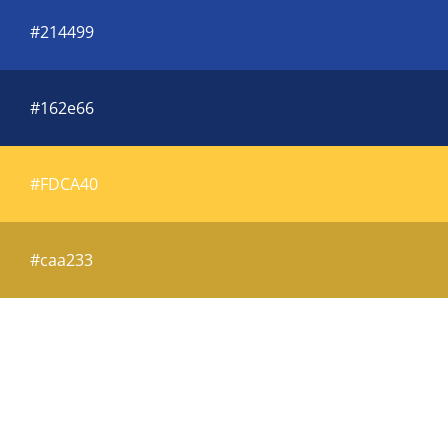
#214499
#162e66
#FDCA40​
#caa233