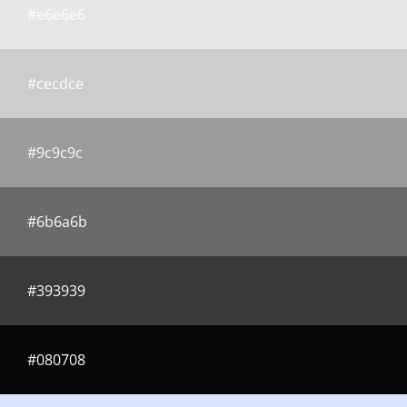
#e6e6e6
#cecdce
#9c9c9c
#6b6a6b
#393939
#080708