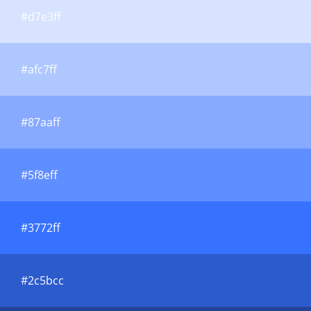
#d7e3ff
#afc7ff
#87aaff
#5f8eff
#3772ff
#2c5bcc