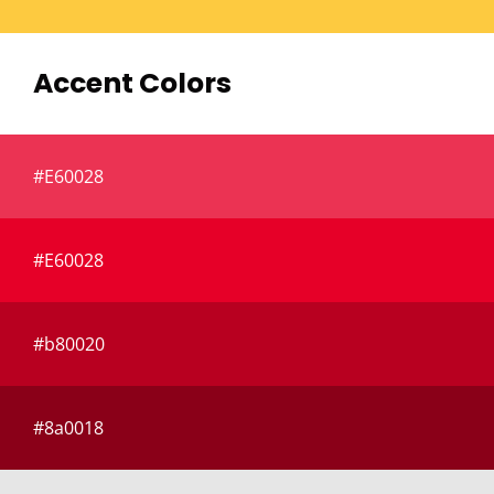
Accent Colors
#E60028
#E60028
#b80020
#8a0018